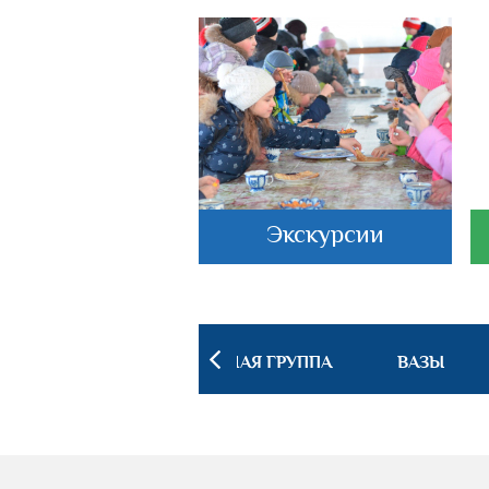
астеркласс
Экскурсии
 ИНТЕРЬЕРА
ПОСУДНАЯ ГРУППА
ВАЗЫ