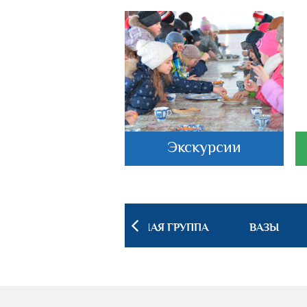
астеркласс
Экскурсии
 ИНТЕРЬЕРА
ПОСУДНАЯ ГРУППА
ВАЗЫ