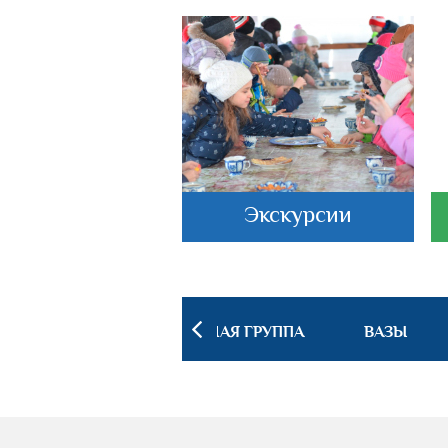
астеркласс
Экскурсии
 ИНТЕРЬЕРА
ПОСУДНАЯ ГРУППА
ВАЗЫ