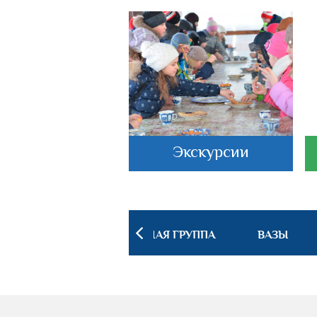
астеркласс
Экскурсии
 ИНТЕРЬЕРА
ПОСУДНАЯ ГРУППА
ВАЗЫ