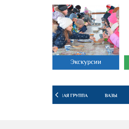
астеркласс
Экскурсии
 ИНТЕРЬЕРА
ПОСУДНАЯ ГРУППА
ВАЗЫ