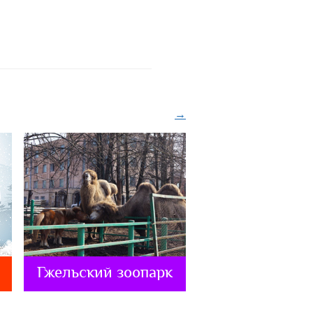
→
Гжельский зоопарк
Камины