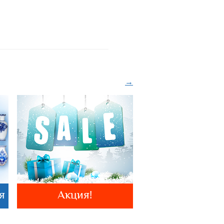
→
я
Акция!
Гжельский зо