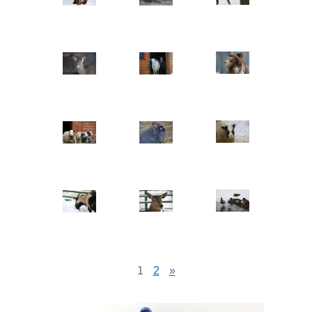
1
2
»